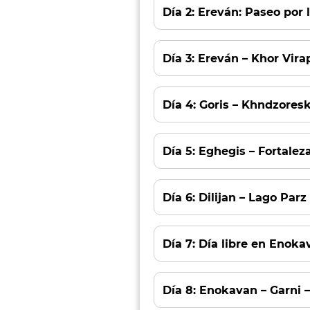
Su Mensaje
Día 2: Ereván: Paseo por 
Día 3: Ereván – Khor Vira
Día 4: Goris – Khndzoresk
Día 5: Eghegis – Fortalez
Día 6: Dilijan – Lago Pa
Día 7: Día libre en Enokav
Día 8: Enokavan – Garni 