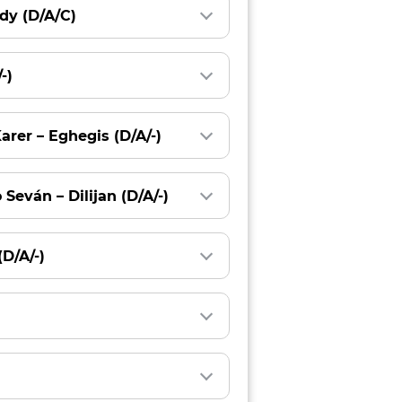
ndy (D/A/C)
-)
arer – Eghegis (D/A/-)
Seván – Dilijan (D/A/-)
D/A/-)